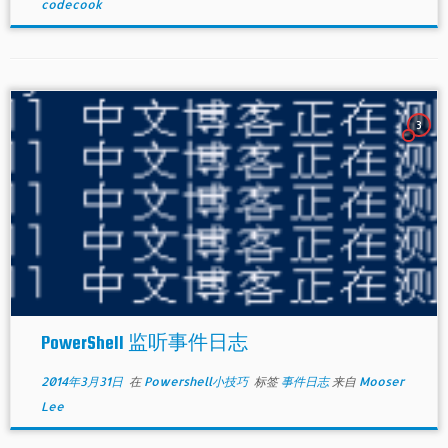
codecook
3
PowerShell 监听事件日志
2014年3月31日
在
Powershell小技巧
标签
事件日志
来自
Mooser
Lee