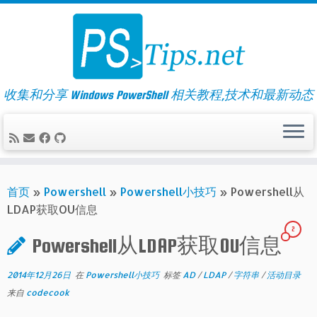
Skip
to
content
收集和分享 Windows PowerShell 相关教程,技术和最新动态
首页
»
Powershell
»
Powershell小技巧
»
Powershell从
LDAP获取OU信息
2
Powershell从LDAP获取OU信息
2014年12月26日
在
Powershell小技巧
标签
AD
/
LDAP
/
字符串
/
活动目录
来自
codecook