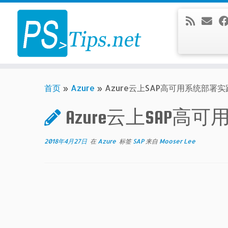
Skip
to
content
首页
»
Azure
»
Azure云上SAP高可用系统部署实
Azure云上SAP高
2018年4月27日
在
Azure
标签
SAP
来自
Mooser Lee