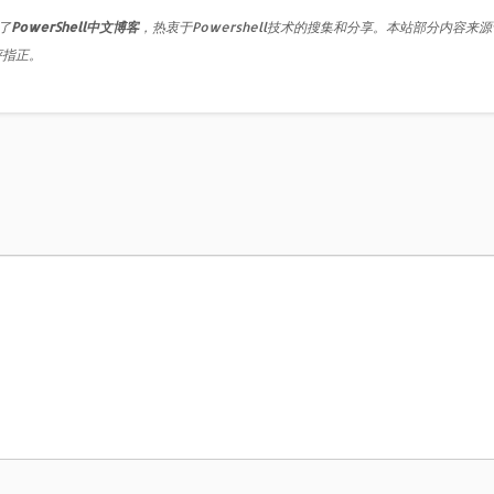
了
PowerShell中文博客
，热衷于Powershell技术的搜集和分享。本站部分内容来
评指正。