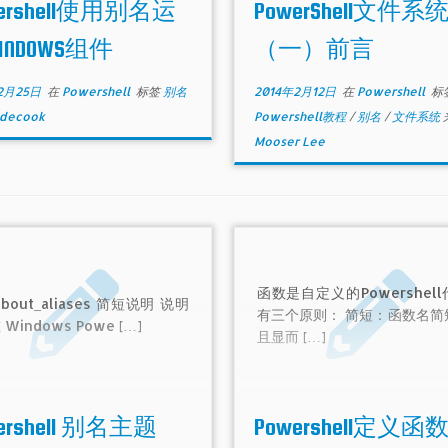
wershell使用别名运
PowerShell文件系
的驱动器，目录和文件的知识
到其它地方，其中就包括注册
INDOWS组件
（一）前言
微软的Exchange。
2月25日
在
Powershell
标签
别名
2014年2月12日
在
Powershell
标
decook
Powershell教程
/
别名
/
文件系统
Mooser Lee
函数是自定义的Powershel
bout_aliases 简短说明 说明
有三个原则： 简短：函数名简
Windows Powe […]
且显而 […]
ershell 别名主题
Powershell定义函