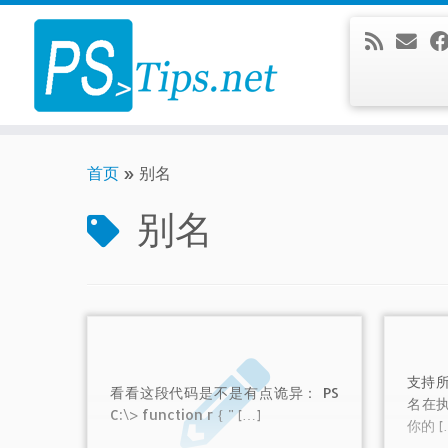
Skip
to
content
首页
»
别名
别名
支持所
看看这段代码是不是有点诡异： PS
名在
C:\> function r { " […]
你的 [