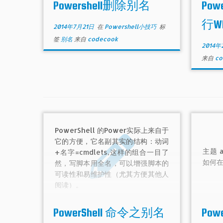
Powershell删除别名
Po
行W
2014年7月21日
在
Powershell小技巧
标
签
别名
来自
codecook
2014年
来自
co
PowerShell 的Power实际上来自于
它的方便，它名副其实的结构：动词
主题 a
+名字=cmdlets,这样的组合一目了
如何在 
然，写脚本用全名，可以增强脚本的
可读性和易维护性（尤其方便其他人
阅读）。
PowerShell 命令之别名
Pow