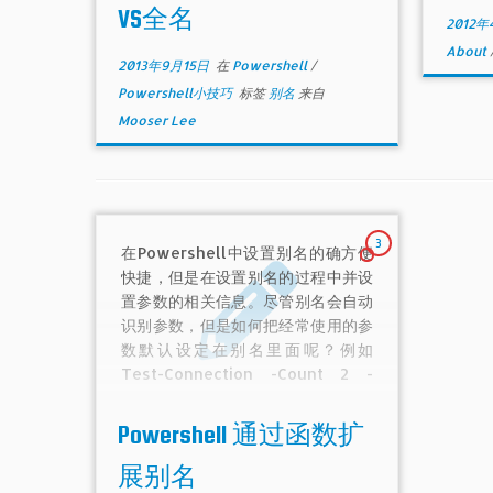
VS全名
2012年
About
2013年9月15日
在
Powershell
/
Powershell小技巧
标签
别名
来自
Mooser Lee
3
在Powershell中设置别名的确方便
快捷，但是在设置别名的过程中并设
置参数的相关信息。尽管别名会自动
识别参数，但是如何把经常使用的参
数默认设定在别名里面呢？例如
Test-Connection -Count 2 -
ComputerName，让-"-Count 2"
固化在别名中。
Powershell 通过函数扩
展别名