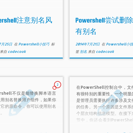
wershell注意别名风
Powershell尝试删
有别名
7月25日
在
Powershell小技巧
标
2014年7月21日
在
Powershell小
来自
codecook
签
别名
来自
codecook
2
在PowerShell控制台中，
ershell不仅是能替换脚本语言
有很特别的重要性。一个明显
使用别名替换用户组件，如果你
是管理员需要执行许多涉及文
欢它的原命令，你可以使用别名
的任务。另一个原因是文件系
它。
个层次结构信息模型。在接下
节中，你还会看到PowerShe
基础上控制其它层次信息系统
以非常容易的将PowerShel