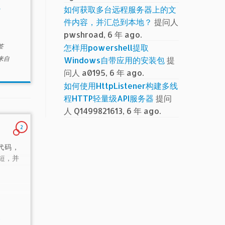
统
如何获取多台远程服务器上的文
点应用
件内容，并汇总到本地？
提问人
表或者
pwshroad, 6 年 ago.
签
怎样用powershell提取
来自
Windows自带应用的安装包
提
问人 a0195, 6 年 ago.
如何使用HttpListener构建多线
程HTTP轻量级API服务器
提问
人 Q1499821613, 6 年 ago.
2
l代码，
短，并
数