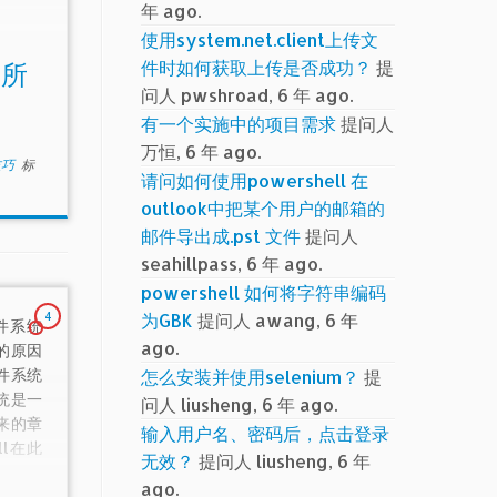
年 ago.
使用system.net.client上传文
件时如何获取上传是否成功？
提
除所
问人 pwshroad, 6 年 ago.
有一个实施中的项目需求
提问人
万恒, 6 年 ago.
技巧
标
请问如何使用powershell 在
outlook中把某个用户的邮箱的
邮件导出成.pst 文件
提问人
seahillpass, 6 年 ago.
powershell 如何将字符串编码
为GBK
提问人 awang, 6 年
4
文件系统
ago.
的原因
怎么安装并使用selenium？
提
件系统
统是一
问人 liusheng, 6 年 ago.
来的章
输入用户名、密码后，点击登录
ll在此
无效？
提问人 liusheng, 6 年
。你可
ago.
l中学到