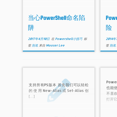
当心PowerShell命名陷
Po
阱
险
2017年4月10日
在
Powershell小技巧
标
2014年
签
别名
来自
Mooser Lee
签
别名
Pow
支持所有PS版本 首先我们可以轻松
也能
的使用New-Alias或Set-Alias创
不喜
[…]
打开